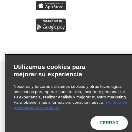
Utilizamos cookies para
mejorar su experiencia
Nosotros y terceros utilizamos cookies y otras tecnologías
Términos de uso
Política de privacidad
necesarias para operar nuestro sitio, mejorar y personalizar
Política de cookies
su experiencia, realizar análisis y mejorar nuestro marketing.
Para obtener más información, consulte nuestra
Política de
Información de Salud del Consumidor
privacidad de cookies.
Opciones de privacidad
AdChoices
© 2026 Enterprise Holdings, Inc. Todos los derechos
CERRAR
reservados