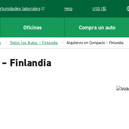
rtunidades laborales
Help
USD ($)
k opens in a new window
Oficinas
Compra un auto
a
Todos los Autos – Finlandia
Alquileres en Compacto – Finlandia
– Finlandia