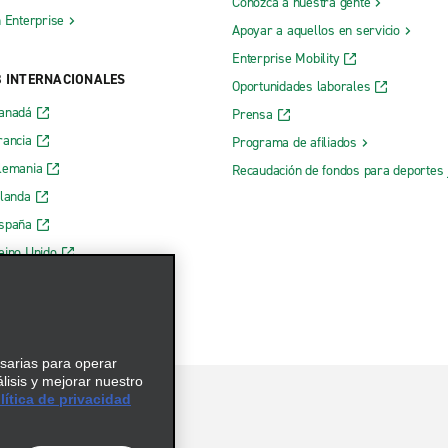
Conozca a nuestra gente
h Enterprise
Apoyar a aquellos en servicio
Enterprise Mobility
B INTERNACIONALES
Oportunidades laborales
Canadá
Prensa
rancia
Programa de afiliados
lemania
Recaudación de fondos para deportes 
rlanda
España
eino Unido
esarias para operar
álisis y mejorar nuestro
ítica de privacidad