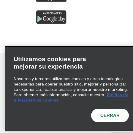
Utilizamos cookies para
mejorar su experiencia
Nosotros y terceros utilizamos cookies y otras tecnologías
Términos de uso
Política de privacidad
necesarias para operar nuestro sitio, mejorar y personalizar
Política de cookies
su experiencia, realizar análisis y mejorar nuestro marketing.
Para obtener más información, consulte nuestra
Política de
Información de Salud del Consumidor
privacidad de cookies.
Opciones de privacidad
AdChoices
© 2026 Enterprise Holdings, Inc. Todos los derechos
CERRAR
reservados