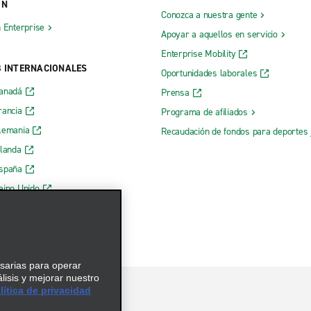
ÓN
Conozca a nuestra gente
h Enterprise
Apoyar a aquellos en servicio
Enterprise Mobility
B INTERNACIONALES
Oportunidades laborales
Canadá
Prensa
rancia
Programa de afiliados
lemania
Recaudación de fondos para deportes 
rlanda
España
eino Unido
esarias para operar
álisis y mejorar nuestro
ítica de privacidad