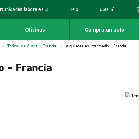
rtunidades laborales
Help
USD ($)
k opens in a new window
Oficinas
Compra un auto
Todos los Autos – Francia
Alquileres en Intermedio – Francia
o – Francia