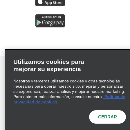
Utilizamos cookies para
mejorar su experiencia
Nosotros y terceros utilizamos cookies y otras tecnologías
Términos de uso
Política de privacidad
necesarias para operar nuestro sitio, mejorar y personalizar
Política de cookies
su experiencia, realizar análisis y mejorar nuestro marketing.
Para obtener más información, consulte nuestra
Política de
Información de Salud del Consumidor
privacidad de cookies.
Opciones de privacidad
AdChoices
© 2026 Enterprise Holdings, Inc. Todos los derechos
CERRAR
reservados