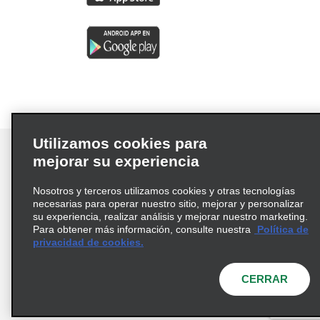
Utilizamos cookies para
mejorar su experiencia
Nosotros y terceros utilizamos cookies y otras tecnologías
Términos de uso
Política de privacidad
necesarias para operar nuestro sitio, mejorar y personalizar
Política de cookies
su experiencia, realizar análisis y mejorar nuestro marketing.
Para obtener más información, consulte nuestra
Política de
Información de Salud del Consumidor
privacidad de cookies.
Opciones de privacidad
AdChoices
© 2026 Enterprise Holdings, Inc. Todos los derechos
CERRAR
reservados