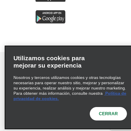
Utilizamos cookies para
mejorar su experiencia
Nosotros y terceros utilizamos cookies y otras tecnologías
Términos de uso
Política de privacidad
necesarias para operar nuestro sitio, mejorar y personalizar
Política de cookies
su experiencia, realizar análisis y mejorar nuestro marketing.
Para obtener más información, consulte nuestra
Política de
Información de Salud del Consumidor
privacidad de cookies.
Opciones de privacidad
AdChoices
© 2026 Enterprise Holdings, Inc. Todos los derechos
CERRAR
reservados