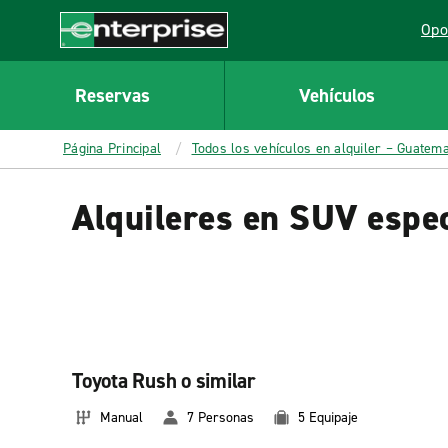
MAIN
Opo
CONTENT
Lin
Enterprise
Reservas
Vehículos
Página Principal
Todos los vehículos en alquiler – Guatem
Alquileres en SUV espe
Toyota Rush o similar
Manual
7 Personas
5 Equipaje