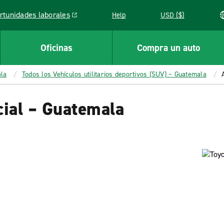
rtunidades laborales
Help
USD ($)
k opens in a new window
Oficinas
Compra un auto
ala
Todos los Vehículos utilitarios deportivos (SUV) – Guatemala
cial – Guatemala