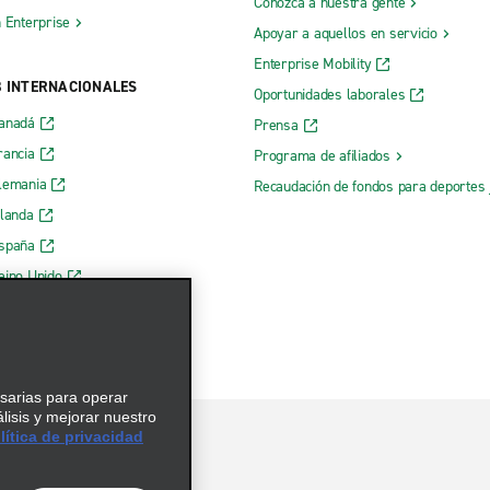
Conozca a nuestra gente
h Enterprise
Apoyar a aquellos en servicio
Enterprise Mobility
B INTERNACIONALES
Oportunidades laborales
Canadá
Prensa
rancia
Programa de afiliados
lemania
Recaudación de fondos para deportes 
rlanda
España
eino Unido
esarias para operar
álisis y mejorar nuestro
ítica de privacidad