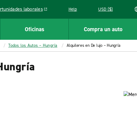
rtunidades laborales
Help
USD ($)
k opens in a new window
Oficinas
Compra un auto
Todos los Autos – Hungría
Alquileres en De lujo – Hungría
 Hungría