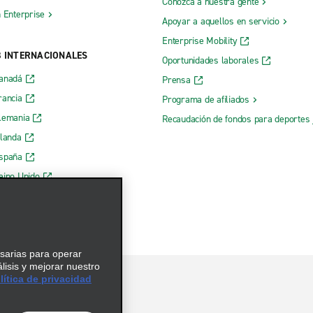
Conozca a nuestra gente
h Enterprise
Apoyar a aquellos en servicio
Enterprise Mobility
B INTERNACIONALES
Oportunidades laborales
Canadá
Prensa
rancia
Programa de afiliados
lemania
Recaudación de fondos para deportes 
rlanda
España
eino Unido
esarias para operar
álisis y mejorar nuestro
ítica de privacidad