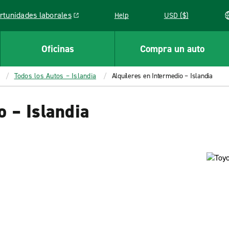
rtunidades laborales
Help
USD ($)
k opens in a new window
Oficinas
Compra un auto
Todos los Autos – Islandia
Alquileres en Intermedio – Islandia
o – Islandia