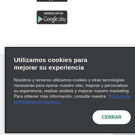
Utilizamos cookies para
mejorar su experiencia
Nosotros y terceros utilizamos cookies y otras tecnologías
Términos de uso
Política de privacidad
necesarias para operar nuestro sitio, mejorar y personalizar
Política de cookies
su experiencia, realizar análisis y mejorar nuestro marketing.
Para obtener más información, consulte nuestra
Política de
Información de Salud del Consumidor
privacidad de cookies.
Opciones de privacidad
AdChoices
© 2026 Enterprise Holdings, Inc. Todos los derechos
CERRAR
reservados