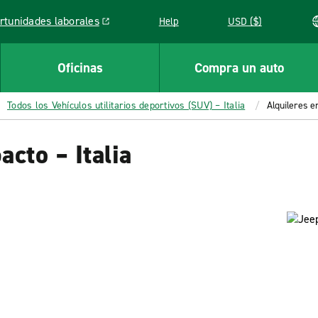
rtunidades laborales
Help
USD ($)
k opens in a new window
Oficinas
Compra un auto
Todos los Vehículos utilitarios deportivos (SUV) – Italia
Alquileres e
cto – Italia