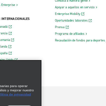
Conozca a nuestra gente
h Enterprise
Apoyar a aquellos en servicio
Enterprise Mobility
B INTERNACIONALES
Oportunidades laborales
Canadá
Prensa
rancia
Programa de afiliados
lemania
Recaudación de fondos para deportes 
rlanda
España
eino Unido
esarias para operar
álisis y mejorar nuestro
ítica de privacidad