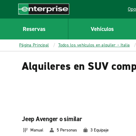
MAIN
Opo
CONTENT
Lin
Enterprise
Reservas
Vehículos
Página Principal
Todos los vehículos en alquiler – Italia
Alquileres en SUV compa
Jeep Avenger o similar
Manual
5 Personas
3 Equipaje