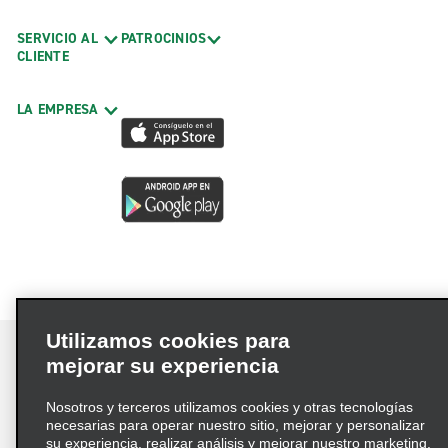
SERVICIO AL
PATROCINIOS
CLIENTE
LA EMPRESA
Utilizamos cookies para
mejorar su experiencia
Nosotros y terceros utilizamos cookies y otras tecnologías
Términos de uso
Política de privacidad
necesarias para operar nuestro sitio, mejorar y personalizar
Política de cookies
su experiencia, realizar análisis y mejorar nuestro marketing.