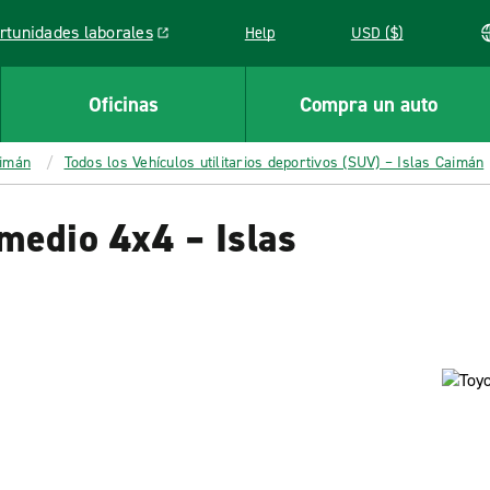
rtunidades laborales
Help
USD ($)
k opens in a new window
Oficinas
Compra un auto
aimán
Todos los Vehículos utilitarios deportivos (SUV) – Islas Caimán
medio 4x4 – Islas