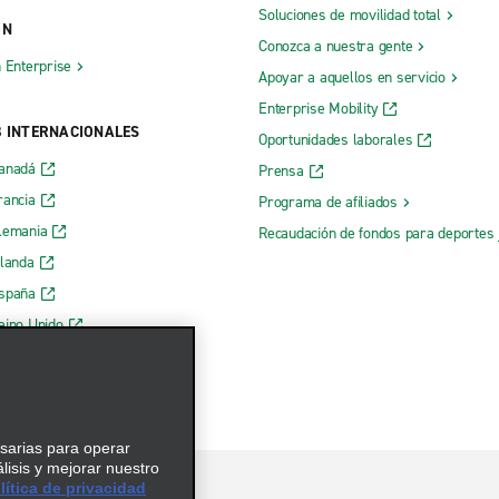
Soluciones de movilidad total
ÓN
Conozca a nuestra gente
h Enterprise
Apoyar a aquellos en servicio
Enterprise Mobility
B INTERNACIONALES
Oportunidades laborales
Canadá
Prensa
rancia
Programa de afiliados
lemania
Recaudación de fondos para deportes 
rlanda
España
eino Unido
esarias para operar
álisis y mejorar nuestro
ítica de privacidad