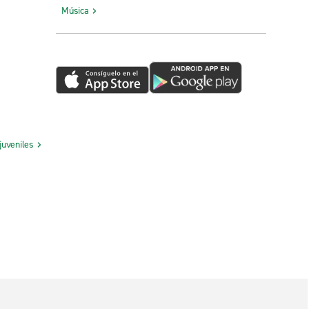
Música
juveniles