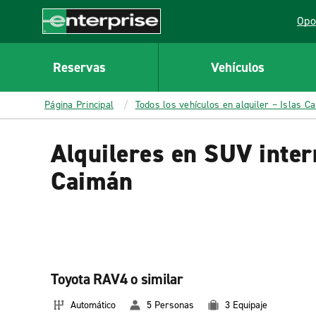
MAIN
Opo
CONTENT
Lin
Enterprise
Reservas
Vehículos
Página Principal
Todos los vehículos en alquiler – Islas C
Alquileres en SUV inter
Caimán
Toyota RAV4 o similar
Automático
5 Personas
3 Equipaje