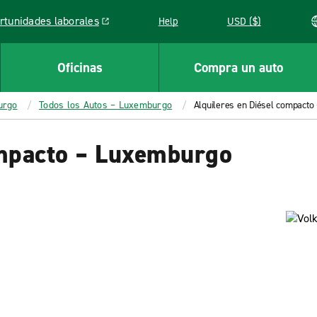
rtunidades laborales
Help
USD ($)
k opens in a new window
Oficinas
Compra un auto
urgo
Todos los Autos – Luxemburgo
Alquileres en Diésel compact
ompacto – Luxemburgo