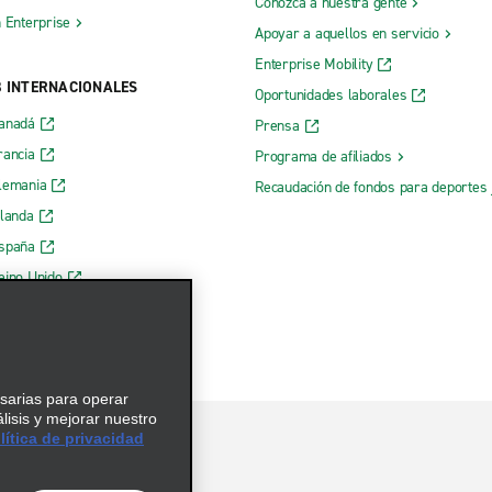
Conozca a nuestra gente
h Enterprise
Apoyar a aquellos en servicio
Enterprise Mobility
B INTERNACIONALES
Oportunidades laborales
Canadá
Prensa
rancia
Programa de afiliados
lemania
Recaudación de fondos para deportes 
rlanda
España
eino Unido
esarias para operar
álisis y mejorar nuestro
ítica de privacidad