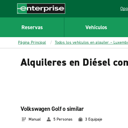
MAIN
Opo
CONTENT
Lin
Enterprise
Reservas
Vehículos
Página Principal
Todos los vehículos en alquiler – Luxemb
Alquileres en Diésel c
Volkswagen Golf o similar
Manual
5 Personas
3 Equipaje