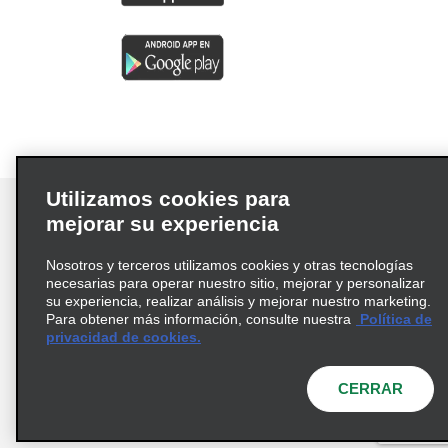
Utilizamos cookies para
mejorar su experiencia
Nosotros y terceros utilizamos cookies y otras tecnologías
Términos de uso
Política de privacidad
necesarias para operar nuestro sitio, mejorar y personalizar
Política de cookies
su experiencia, realizar análisis y mejorar nuestro marketing.
Para obtener más información, consulte nuestra
Política de
Información de Salud del Consumidor
privacidad de cookies.
Opciones de privacidad
AdChoices
© 2026 Enterprise Holdings, Inc. Todos los derechos
CERRAR
reservados