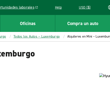
rtunidades laborales
Help
USD ($)
k opens in a new window
Oficinas
Compra un auto
urgo
Todos los Autos – Luxemburgo
Alquileres en Mini – Luxembur
uxemburgo