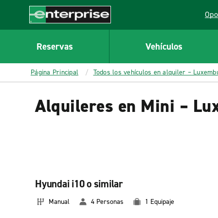
MAIN
Opo
CONTENT
Lin
Enterprise
Reservas
Vehículos
Página Principal
Todos los vehículos en alquiler – Luxemb
Alquileres en Mini – L
Hyundai i10 o similar
Manual
4 Personas
1 Equipaje