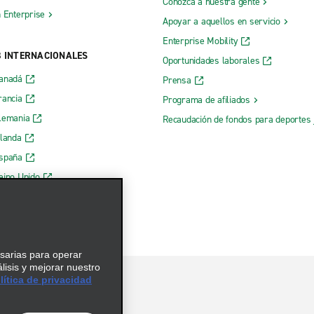
Conozca a nuestra gente
h Enterprise
Apoyar a aquellos en servicio
Enterprise Mobility
B INTERNACIONALES
Oportunidades laborales
Canadá
Prensa
rancia
Programa de afiliados
lemania
Recaudación de fondos para deportes 
rlanda
España
eino Unido
esarias para operar
álisis y mejorar nuestro
ítica de privacidad