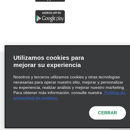
Utilizamos cookies para
mejorar su experiencia
Nosotros y terceros utilizamos cookies y otras tecnologías
Términos de uso
Política de privacidad
necesarias para operar nuestro sitio, mejorar y personalizar
Política de cookies
su experiencia, realizar análisis y mejorar nuestro marketing.
Para obtener más información, consulte nuestra
Política de
Información de Salud del Consumidor
privacidad de cookies.
Opciones de privacidad
AdChoices
© 2026 Enterprise Holdings, Inc. Todos los derechos
CERRAR
reservados