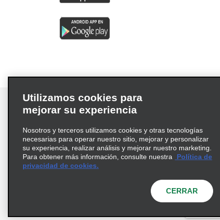
Utilizamos cookies para
mejorar su experiencia
Nosotros y terceros utilizamos cookies y otras tecnologías
Términos de uso
Política de privacidad
necesarias para operar nuestro sitio, mejorar y personalizar
Política de cookies
su experiencia, realizar análisis y mejorar nuestro marketing.
Para obtener más información, consulte nuestra
Política de
Información de Salud del Consumidor
privacidad de cookies.
Opciones de privacidad
AdChoices
© 2026 Enterprise Holdings, Inc. Todos los derechos
CERRAR
reservados