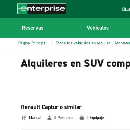
MAIN
Opo
CONTENT
Lin
Enterprise
Reservas
Vehículos
Página Principal
Todos los vehículos en alquiler – Monten
Alquileres en SUV com
Renault Captur o similar
Manual
5 Personas
5 Equipaje