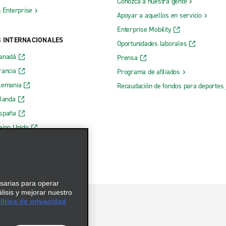
Conozca a nuestra gente
h Enterprise
Apoyar a aquellos en servicio
Enterprise Mobility
B INTERNACIONALES
Oportunidades laborales
Canadá
Prensa
rancia
Programa de afiliados
lemania
Recaudación de fondos para deportes 
rlanda
España
eino Unido
esarias para operar
álisis y mejorar nuestro
ítica de privacidad