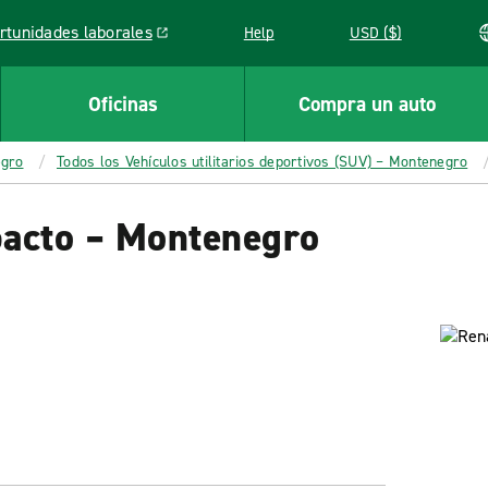
rtunidades laborales
Help
USD ($)
k opens in a new window
Oficinas
Compra un auto
egro
Todos los Vehículos utilitarios deportivos (SUV) – Montenegro
pacto – Montenegro