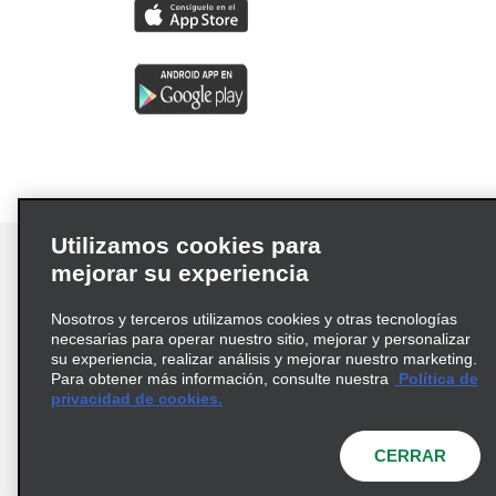
Utilizamos cookies para
mejorar su experiencia
Nosotros y terceros utilizamos cookies y otras tecnologías
Términos de uso
Política de privacidad
necesarias para operar nuestro sitio, mejorar y personalizar
Política de cookies
su experiencia, realizar análisis y mejorar nuestro marketing.
Para obtener más información, consulte nuestra
Política de
Información de Salud del Consumidor
privacidad de cookies.
Opciones de privacidad
AdChoices
© 2026 Enterprise Holdings, Inc. Todos los derechos
CERRAR
reservados