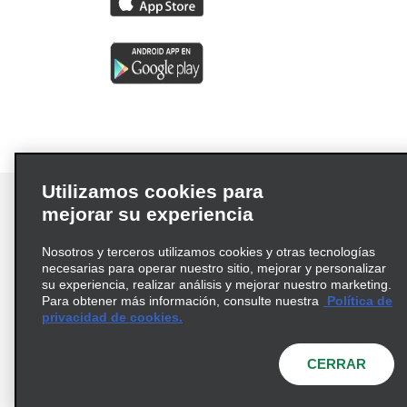
Utilizamos cookies para
mejorar su experiencia
Nosotros y terceros utilizamos cookies y otras tecnologías
Términos de uso
Política de privacidad
necesarias para operar nuestro sitio, mejorar y personalizar
Política de cookies
su experiencia, realizar análisis y mejorar nuestro marketing.
Para obtener más información, consulte nuestra
Política de
Información de Salud del Consumidor
privacidad de cookies.
Opciones de privacidad
AdChoices
© 2026 Enterprise Holdings, Inc. Todos los derechos
CERRAR
reservados