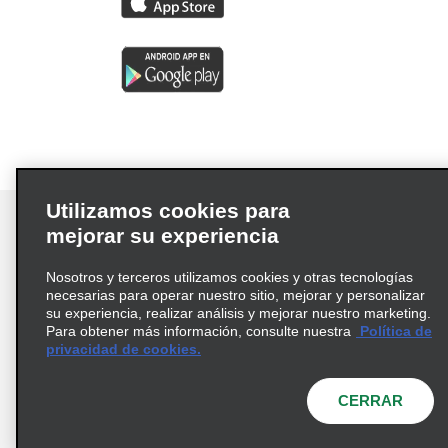
Utilizamos cookies para
mejorar su experiencia
Nosotros y terceros utilizamos cookies y otras tecnologías
Términos de uso
Política de privacidad
necesarias para operar nuestro sitio, mejorar y personalizar
Política de cookies
su experiencia, realizar análisis y mejorar nuestro marketing.
Para obtener más información, consulte nuestra
Política de
Información de Salud del Consumidor
privacidad de cookies.
Opciones de privacidad
AdChoices
© 2026 Enterprise Holdings, Inc. Todos los derechos
CERRAR
reservados