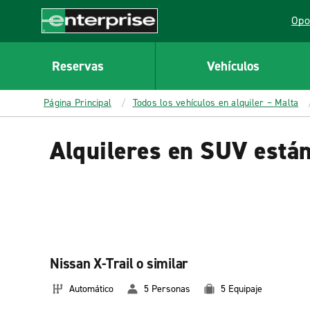
MAIN
Opo
CONTENT
Lin
Enterprise
Reservas
Vehículos
Página Principal
Todos los vehículos en alquiler – Malta
Alquileres en SUV está
Nissan X-Trail o similar
Automático
5 Personas
5 Equipaje