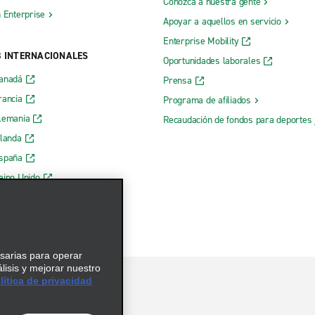
Conozca a nuestra gente
h Enterprise
Apoyar a aquellos en servicio
Enterprise Mobility
B INTERNACIONALES
Oportunidades laborales
Canadá
Prensa
rancia
Programa de afiliados
lemania
Recaudación de fondos para deportes 
rlanda
España
eino Unido
esarias para operar
álisis y mejorar nuestro
ítica de privacidad