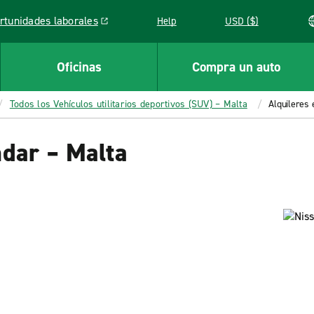
rtunidades laborales
Help
USD ($)
k opens in a new window
Oficinas
Compra un auto
Todos los Vehículos utilitarios deportivos (SUV) – Malta
Alquileres
ndar – Malta