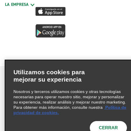
LA EMPRESA
Utilizamos cookies para
mejorar su experiencia
Nosotros y terceros utilizamos cookies y otras tecnologías
Términos de uso
Política de privacidad
necesarias para operar nuestro sitio, mejorar y personalizar
Política de cookies
su experiencia, realizar análisis y mejorar nuestro marketing.
Para obtener más información, consulte nuestra
Política de
Información de Salud del Consumidor
privacidad de cookies.
Opciones de privacidad
AdChoices
© 2026 Enterprise Holdings, Inc. Todos los derechos
CERRAR