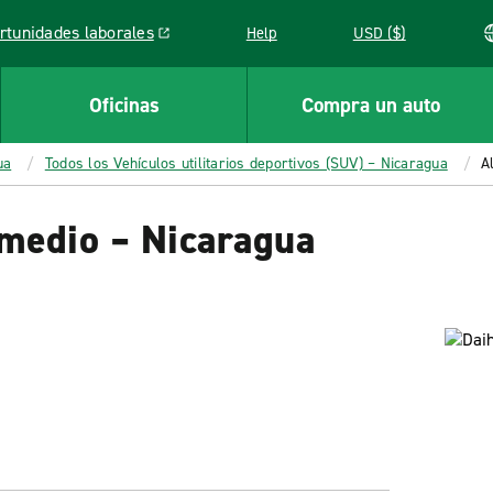
rtunidades laborales
Help
USD ($)
k opens in a new window
Oficinas
Compra un auto
ua
Todos los Vehículos utilitarios deportivos (SUV) – Nicaragua
A
rmedio – Nicaragua