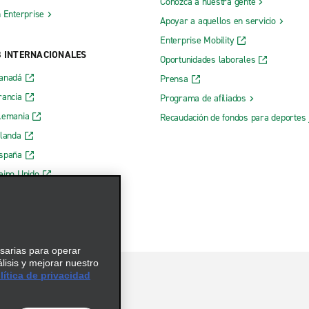
Conozca a nuestra gente
h Enterprise
Apoyar a aquellos en servicio
Enterprise Mobility
B INTERNACIONALES
Oportunidades laborales
Canadá
Prensa
rancia
Programa de afiliados
lemania
Recaudación de fondos para deportes 
rlanda
España
eino Unido
esarias para operar
álisis y mejorar nuestro
ítica de privacidad