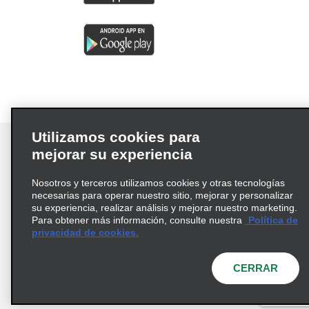
Utilizamos cookies para
mejorar su experiencia
Nosotros y terceros utilizamos cookies y otras tecnologías
Términos de uso
Política de privacidad
necesarias para operar nuestro sitio, mejorar y personalizar
Política de cookies
su experiencia, realizar análisis y mejorar nuestro marketing.
Para obtener más información, consulte nuestra
Política de
Información de Salud del Consumidor
privacidad de cookies.
Opciones de privacidad
AdChoices
© 2026 Enterprise Holdings, Inc. Todos los derechos
CERRAR
reservados