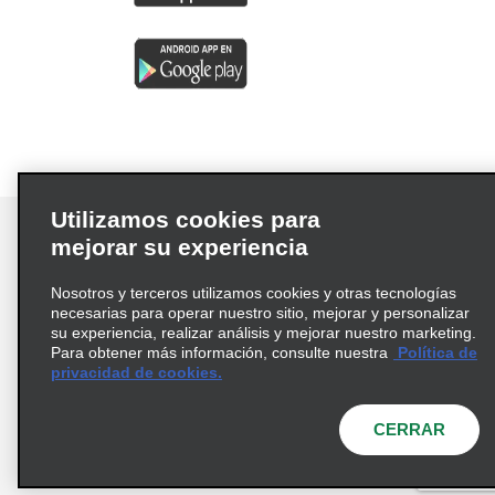
Utilizamos cookies para
mejorar su experiencia
Nosotros y terceros utilizamos cookies y otras tecnologías
Términos de uso
Política de privacidad
necesarias para operar nuestro sitio, mejorar y personalizar
Política de cookies
su experiencia, realizar análisis y mejorar nuestro marketing.
Para obtener más información, consulte nuestra
Política de
Información de Salud del Consumidor
privacidad de cookies.
Opciones de privacidad
AdChoices
© 2026 Enterprise Holdings, Inc. Todos los derechos
CERRAR
reservados