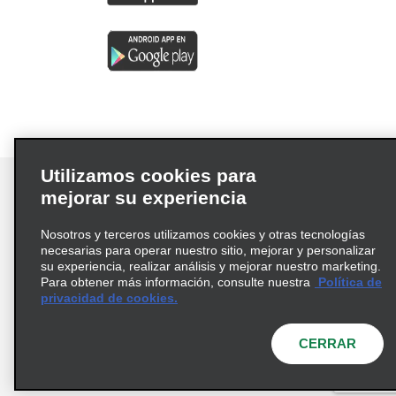
Utilizamos cookies para
mejorar su experiencia
Nosotros y terceros utilizamos cookies y otras tecnologías
Términos de uso
Política de privacidad
necesarias para operar nuestro sitio, mejorar y personalizar
Política de cookies
su experiencia, realizar análisis y mejorar nuestro marketing.
Para obtener más información, consulte nuestra
Política de
Información de Salud del Consumidor
privacidad de cookies.
Opciones de privacidad
AdChoices
© 2026 Enterprise Holdings, Inc. Todos los derechos
CERRAR
reservados