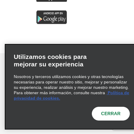
Utilizamos cookies para
mejorar su experiencia
Nosotros y terceros utilizamos cookies y otras tecnologías
Términos de uso
Política de privacidad
necesarias para operar nuestro sitio, mejorar y personalizar
su experiencia, realizar análisis y mejorar nuestro marketing.
Política de cookies
Para obtener más información, consulte nuestra
Política de
Información de Salud del Consumidor
privacidad de cookies.
Opciones de privacidad
AdChoices
CERRAR
© 2026 Enterprise Holdings, Inc. Todos los derechos
reservados