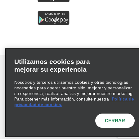
Utilizamos cookies para
mejorar su experiencia
Nosotros y terceros utilizamos cookies y otras tecnologías
Términos de uso
Política de privacidad
necesarias para operar nuestro sitio, mejorar y personalizar
Política de cookies
su experiencia, realizar análisis y mejorar nuestro marketing.
Para obtener más información, consulte nuestra
Política de
Información de Salud del Consumidor
privacidad de cookies.
Opciones de privacidad
AdChoices
© 2026 Enterprise Holdings, Inc. Todos los derechos
CERRAR
reservados