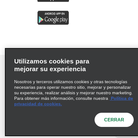
Utilizamos cookies para
mejorar su experiencia
Nosotros y terceros utilizamos cookies y otras tecnologías
Términos de uso
Política de privacidad
necesarias para operar nuestro sitio, mejorar y personalizar
Política de cookies
su experiencia, realizar análisis y mejorar nuestro marketing.
Para obtener más información, consulte nuestra
Política de
Información de Salud del Consumidor
privacidad de cookies.
Opciones de privacidad
AdChoices
© 2026 Enterprise Holdings, Inc. Todos los derechos
CERRAR
reservados