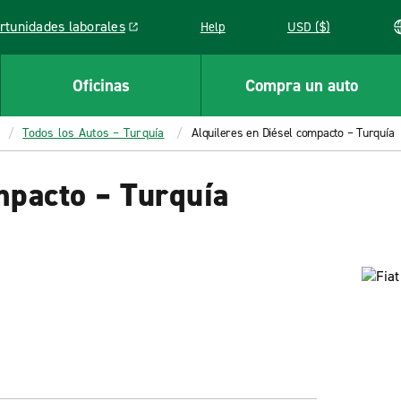
rtunidades laborales
Help
USD ($)
k opens in a new window
Oficinas
Compra un auto
Todos los Autos – Turquía
Alquileres en Diésel compacto – Turquía
mpacto – Turquía