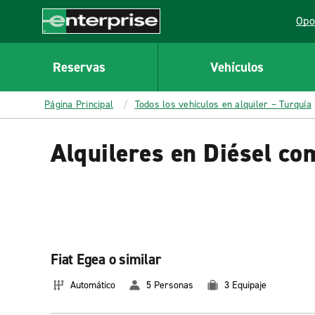
MAIN
Opo
CONTENT
Lin
Enterprise
Reservas
Vehículos
Página Principal
Todos los vehículos en alquiler – Turquía
Alquileres en Diésel co
Fiat Egea o similar
Automático
5 Personas
3 Equipaje