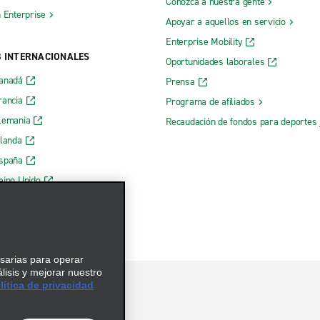
Conozca a nuestra gente
h Enterprise
Apoyar a aquellos en servicio
Enterprise Mobility
B INTERNACIONALES
Oportunidades laborales
Canadá
Prensa
rancia
Programa de afiliados
lemania
Recaudación de fondos para deportes 
rlanda
España
eino Unido
esarias para operar
álisis y mejorar nuestro
ítica de privacidad