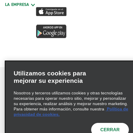
LA EMPRESA
Utilizamos cookies para
mejorar su experiencia
Nosotros y terceros utilizamos cookies y otras tecnologías
Términos de uso
Política de privacidad
necesarias para operar nuestro sitio, mejorar y personalizar
Política de cookies
su experiencia, realizar análisis y mejorar nuestro marketing.
Para obtener más información, consulte nuestra
Política de
Información de Salud del Consumidor
privacidad de cookies.
Opciones de privacidad
AdChoices
© 2026 Enterprise Holdings, Inc. Todos los derechos
CERRAR