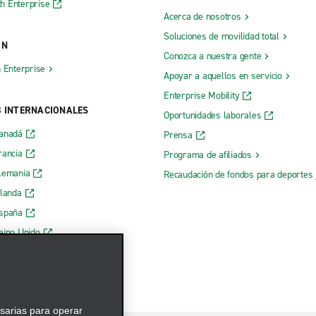
h Enterprise
Acerca de nosotros
Soluciones de movilidad total
ÓN
Conozca a nuestra gente
h Enterprise
Apoyar a aquellos en servicio
Enterprise Mobility
B INTERNACIONALES
Oportunidades laborales
Canadá
Prensa
rancia
Programa de afiliados
lemania
Recaudación de fondos para deportes 
rlanda
España
eino Unido
esarias para operar