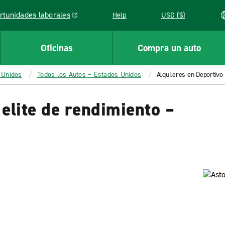
rtunidades laborales
Help
USD ($)
k opens in a new window
Oficinas
Compra un auto
 Unidos
Todos los Autos – Estados Unidos
Alquileres en Deportivo
 elite de rendimiento –