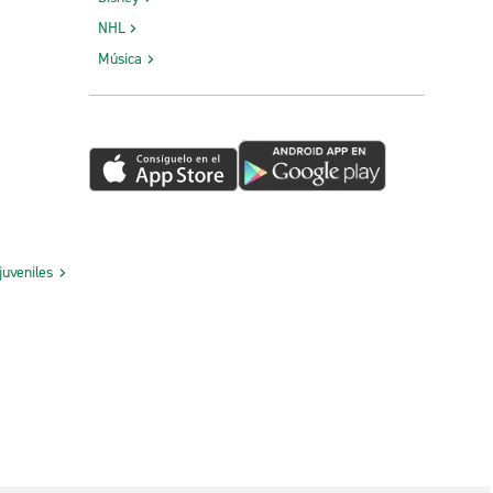
NHL
Música
juveniles