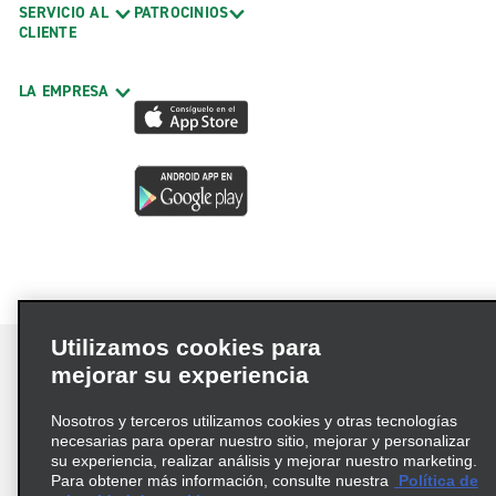
SERVICIO AL
PATROCINIOS
CLIENTE
LA EMPRESA
Utilizamos cookies para
mejorar su experiencia
Nosotros y terceros utilizamos cookies y otras tecnologías
Términos de uso
Política de privacidad
necesarias para operar nuestro sitio, mejorar y personalizar
Política de cookies
su experiencia, realizar análisis y mejorar nuestro marketing.
Para obtener más información, consulte nuestra
Política de
Información de Salud del Consumidor