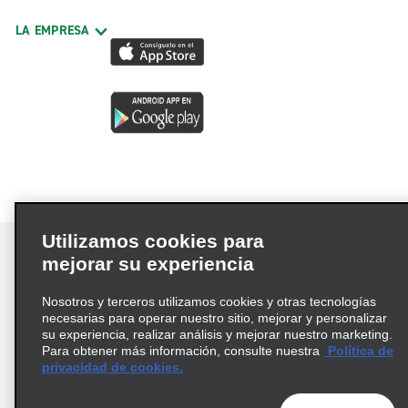
LA EMPRESA
Utilizamos cookies para
mejorar su experiencia
Nosotros y terceros utilizamos cookies y otras tecnologías
Términos de uso
Política de privacidad
necesarias para operar nuestro sitio, mejorar y personalizar
Política de cookies
su experiencia, realizar análisis y mejorar nuestro marketing.
Para obtener más información, consulte nuestra
Política de
Información de Salud del Consumidor
privacidad de cookies.
Opciones de privacidad
AdChoices