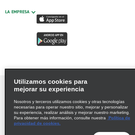
LA EMPRESA
Utilizamos cookies para
mejorar su experiencia
Nosotros y terceros utilizamos cookies y otras tecnologías
Términos de uso
Política de privacidad
necesarias para operar nuestro sitio, mejorar y personalizar
Política de cookies
su experiencia, realizar análisis y mejorar nuestro marketing.
Para obtener más información, consulte nuestra
Política de
Información de Salud del Consumidor
privacidad de cookies.
Opciones de privacidad
AdChoices