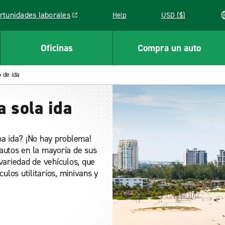
rtunidades laborales
Help
USD ($)
k opens in a new window
Oficinas
Compra un auto
o de ida
a sola ida
na ida? ¡No hay problema!
autos en la mayoría de sus
 variedad de vehículos, que
los utilitarios, minivans y