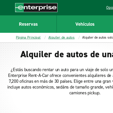
MAIN
Opo
CONTENT
Lin
Enterprise
Reservas
Vehículos
Página Principal
Alquiler de autos
Alquiler de autos sol
Alquiler de autos de un
¿Estás buscando rentar un auto para un viaje de solo u
Enterprise Rent-A-Car ofrece convenientes alquileres de 
7,200 oficinas en más de 30 países. Elige entre una gran
incluye autos económicos, sedáns de tamaño grande, vehícu
camiones pickup.