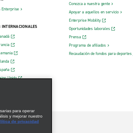
Conozca a nuestra gente
h Enterprise
Apoyar a aquellos en servicio
Enterprise Mobility
B INTERNACIONALES
Oportunidades laborales
Canadá
Prensa
rancia
Programa de afiliados
lemania
Recaudación de fondos para deportes 
rlanda
España
eino Unido
esarias para operar
álisis y mejorar nuestro
ítica de privacidad