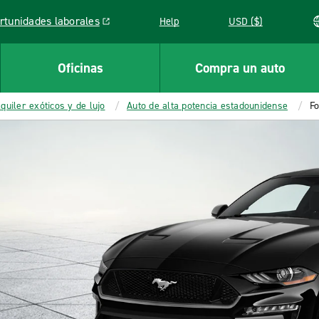
rtunidades laborales
Help
USD ($)
k opens in a new window
Oficinas
Compra un auto
quiler exóticos y de lujo
Auto de alta potencia estadounidense
Fo