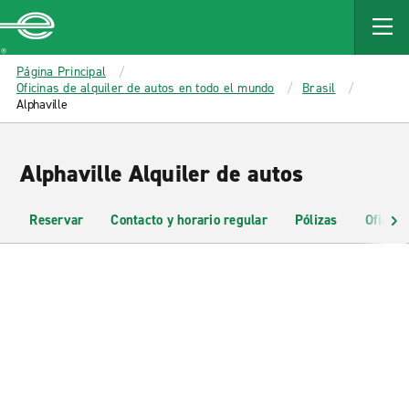
MAIN
CONTENT
Enterprise
Página Principal
Oficinas de alquiler de autos en todo el mundo
Brasil
Alphaville
Alphaville Alquiler de autos
Reservar
Contacto y horario regular
Pólizas
Oficina