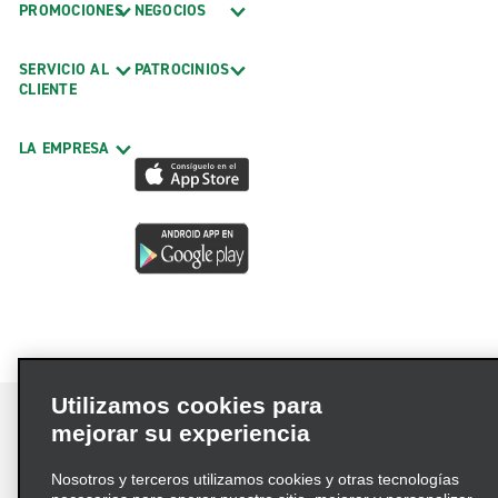
PROMOCIONES
NEGOCIOS
SERVICIO AL
PATROCINIOS
CLIENTE
LA EMPRESA
Utilizamos cookies para
mejorar su experiencia
Nosotros y terceros utilizamos cookies y otras tecnologías
Términos de uso
Política de privacidad