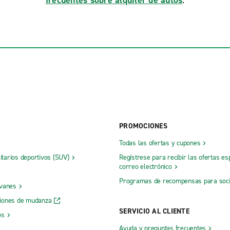
frecuentes sobre alquiler de autos
.
PROMOCIONES
Todas las ofertas y cupones
litarios deportivos (SUV)
Regístrese para recibir las ofertas es
correo electrónico
Programas de recompensas para soc
 vanes
iones de mudanza
SERVICIO AL CLIENTE
os
Ayuda y preguntas frecuentes