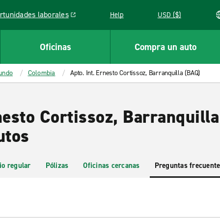
rtunidades laborales
Help
USD ($)
k opens in a new window
Oficinas
Compra un auto
mundo
Colombia
Apto. Int. Ernesto Cortissoz, Barranquilla (BAQ)
nesto Cortissoz, Barranquill
utos
io regular
Pólizas
Oficinas cercanas
Preguntas frecuent