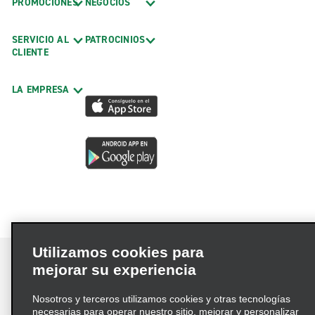
PROMOCIONES
NEGOCIOS
SERVICIO AL
PATROCINIOS
CLIENTE
LA EMPRESA
Utilizamos cookies para
mejorar su experiencia
Nosotros y terceros utilizamos cookies y otras tecnologías
Términos de uso
Política de privacidad
necesarias para operar nuestro sitio, mejorar y personalizar