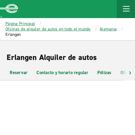
MAIN
CONTENT
Enterprise
Página Principal
Oficinas de alquiler de autos en todo el mundo
Alemania
Erlangen
Erlangen Alquiler de autos
Reservar
Contacto y horario regular
Pólizas
Oficina