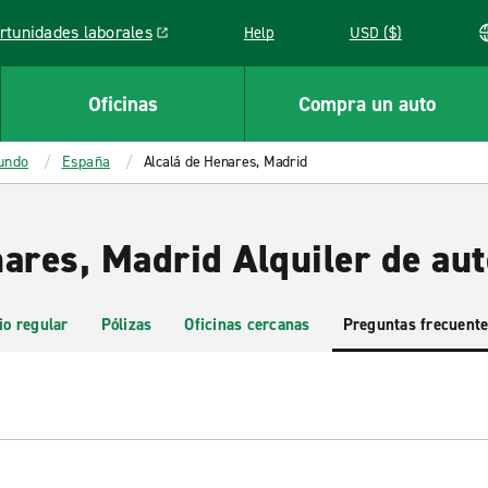
rtunidades laborales
Help
USD ($)
k opens in a new window
Oficinas
Compra un auto
mundo
España
Alcalá de Henares, Madrid
nares, Madrid Alquiler de au
io regular
Pólizas
Oficinas cercanas
Preguntas frecuent