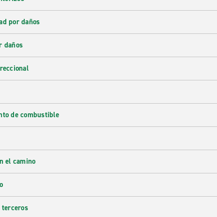
ad por daños
r daños
reccional
nto de combustible
en el camino
o
 terceros