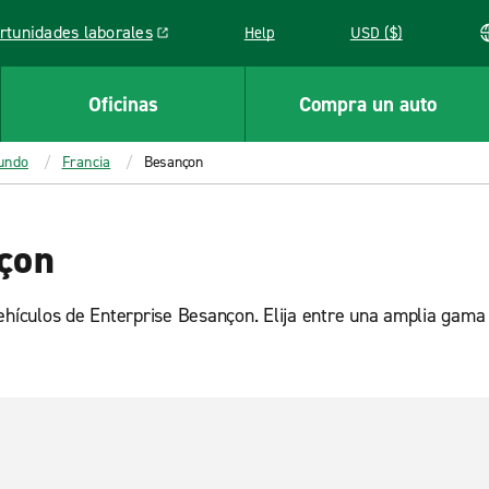
rtunidades laborales
Help
USD ($)
k opens in a new window
Oficinas
Compra un auto
mundo
Francia
Besançon
nçon
vehículos de Enterprise Besançon. Elija entre una amplia gam