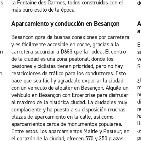
as
la Fontaine des Carmes, todos construidos con el
d
más puro estilo de la época.
Aparcamiento y conducción en Besançon
A
a
Besançon goza de buenas conexiones por carretera
y es fácilmente accesible en coche, gracias a la
E
an
carretera secundaria D683 que la rodea. El centro
s
de la ciudad es una zona peatonal, donde los
v
peatones y ciclistas tienen prioridad, pero no hay
S
n
restricciones de tráfico para los conductores. Esto
¿
hace que sea fácil y agradable explorar la ciudad
m
con un vehículo de alquiler en Besançon. Alquile un
n
vehículo en Besançon con Enterprise para disfrutar
d
al máximo de la histórica ciudad. La ciudad es muy
n
complaciente y ha puesto a su disposición muchas
h
plazas de aparcamiento en la calle, así como
l
aparcamientos cerca de monumentos populares.
a
Entre estos, los aparcamientos Mairie y Pasteur, en
p
el corazón de la ciudad, ofrecen 570 y 250 plazas