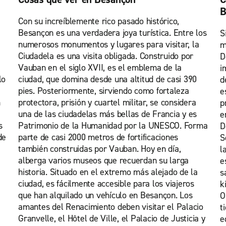
B
Con su increíblemente rico pasado histórico,
Besançon es una verdadera joya turística. Entre los
S
numerosos monumentos y lugares para visitar, la
m
Ciudadela es una visita obligada. Construido por
D
Vauban en el siglo XVII, es el emblema de la
i
lo
ciudad, que domina desde una altitud de casi 390
d
pies. Posteriormente, sirviendo como fortaleza
e
n
protectora, prisión y cuartel militar, se considera
p
una de las ciudadelas más bellas de Francia y es
e
s
Patrimonio de la Humanidad por la UNESCO. Forma
D
de
parte de casi 2000 metros de fortificaciones
S
también construidas por Vauban. Hoy en día,
l
alberga varios museos que recuerdan su larga
e
historia. Situado en el extremo más alejado de la
s
ciudad, es fácilmente accesible para los viajeros
k
que han alquilado un vehículo en Besançon. Los
O
amantes del Renacimiento deben visitar el Palacio
t
Granvelle, el Hôtel de Ville, el Palacio de Justicia y
e