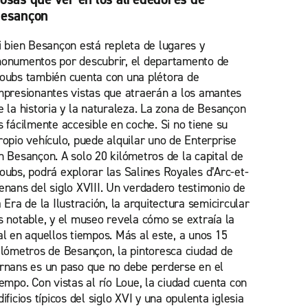
esançon
i bien Besançon está repleta de lugares y
onumentos por descubrir, el departamento de
oubs también cuenta con una plétora de
mpresionantes vistas que atraerán a los amantes
e la historia y la naturaleza. La zona de Besançon
s fácilmente accesible en coche. Si no tiene su
ropio vehículo, puede alquilar uno de Enterprise
n Besançon. A solo 20 kilómetros de la capital de
oubs, podrá explorar las Salines Royales d’Arc-et-
enans del siglo XVIII. Un verdadero testimonio de
a Era de la Ilustración, la arquitectura semicircular
s notable, y el museo revela cómo se extraía la
al en aquellos tiempos. Más al este, a unos 15
ilómetros de Besançon, la pintoresca ciudad de
rnans es un paso que no debe perderse en el
iempo. Con vistas al río Loue, la ciudad cuenta con
dificios típicos del siglo XVI y una opulenta iglesia