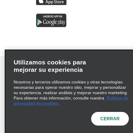
Utilizamos cookies para
mejorar su experiencia
Nosotros y terceros utilizamos cookies y otras tecnologías
Términos de uso
Política de privacidad
necesarias para operar nuestro sitio, mejorar y personalizar
Política de cookies
su experiencia, realizar análisis y mejorar nuestro marketing.
Para obtener más información, consulte nuestra
Política de
Información de Salud del Consumidor
privacidad de cookies.
Opciones de privacidad
AdChoices
© 2026 Enterprise Holdings, Inc. Todos los derechos
CERRAR
reservados