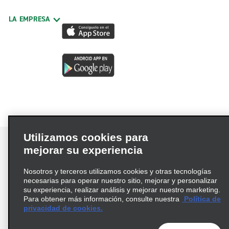
LA EMPRESA
Utilizamos cookies para
mejorar su experiencia
Nosotros y terceros utilizamos cookies y otras tecnologías
Términos de uso
Política de privacidad
necesarias para operar nuestro sitio, mejorar y personalizar
Política de cookies
su experiencia, realizar análisis y mejorar nuestro marketing.
Para obtener más información, consulte nuestra
Política de
Información de Salud del Consumidor
privacidad de cookies.
Opciones de privacidad
AdChoices