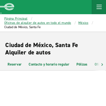
MAIN
CONTENT
Enterprise
Página Principal
Oficinas de alquiler de autos en todo el mundo
México
Ciudad de México, Santa Fe
Ciudad de México, Santa Fe
Alquiler de autos
Reservar
Contacto y horario regular
Pólizas
Oficina