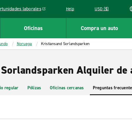
rtunidades laborales
Help
USD ($)
k opens in a new window
Oficinas
Compra un auto
mundo
Noruega
Kristiansand Sorlandsparken
 Sorlandsparken Alquiler de 
io regular
Pólizas
Oficinas cercanas
Preguntas frecuent